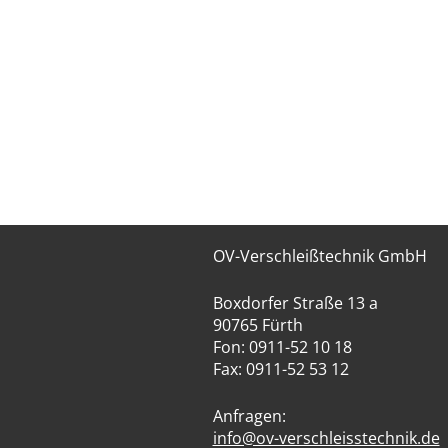
OV-Verschleißtechnik GmbH
Boxdorfer Straße 13 a
90765 Fürth
Fon: 0911-52 10 18
Fax: 0911-52 53 12
Anfragen:
info@ov-verschleisstechnik.de